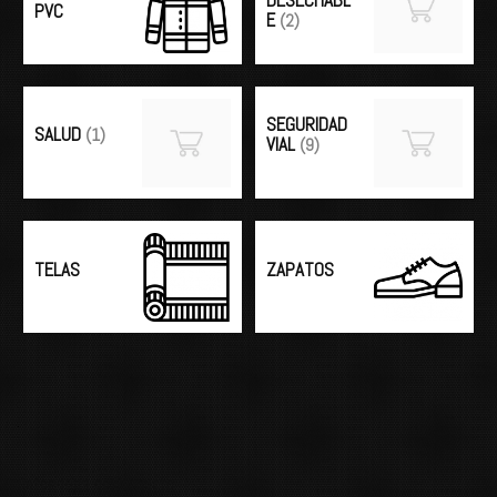
DESECHABL
PVC
E
(2)
SEGURIDAD
SALUD
(1)
VIAL
(9)
TELAS
ZAPATOS
.
Categorías de Producto