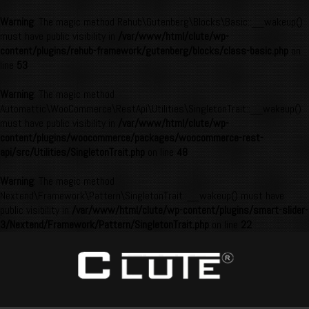
Warning
: The magic method Rehub\Gutenberg\Blocks\Basic::__wakeup()
must have public visibility in
/var/www/html/clute/wp-
content/plugins/rehub-framework/gutenberg/blocks/class-basic.php
on
line
53
Warning
: The magic method
Automattic\WooCommerce\RestApi\Utilities\SingletonTrait::__wakeup()
must have public visibility in
/var/www/html/clute/wp-
content/plugins/woocommerce/packages/woocommerce-rest-
api/src/Utilities/SingletonTrait.php
on line
48
Warning
: The magic method
Nextend\Framework\Pattern\SingletonTrait::__wakeup() must have
public visibility in
/var/www/html/clute/wp-content/plugins/smart-slider-
3/Nextend/Framework/Pattern/SingletonTrait.php
on line
22