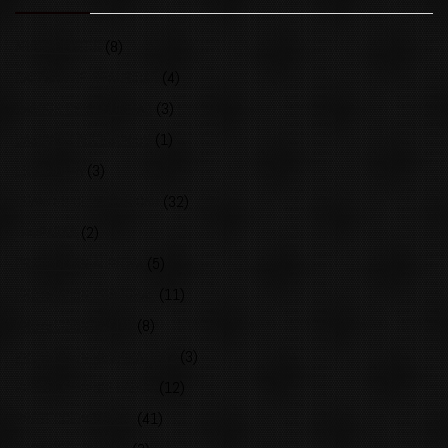
ABSORBENTES
(8)
CALZADO DE SEGURIDAD
(4)
CASCOS DE SEGURIDAD
(3)
CASCOS Y ACCESORIOS
(1)
ERGONOMÍA
(3)
GUANTES DE SEGURIDAD
(32)
LAMPARAS
(2)
PROTECCION AUDITIVA
(5)
PROTECCION CORPORAL
(11)
PROTECCION FACIAL
(8)
PROTECCION RESPIRATORIA
(3)
PROTECCION SOLDADOR
(12)
PROTECCION VISUAL
(41)