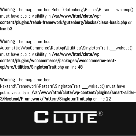
Warning
: The magic method Rehub\Gutenberg\Blocks\Basic::__wakeup()
must have public visibility in
/var/www/html/clute/wp-
content/plugins/rehub-framework/gutenberg/blocks/class-basic.php
on
line
53
Warning
: The magic method
Automattic\WooCommerce\RestApi\Utilities\SingletonTrait::__wakeup()
must have public visibility in
/var/www/html/clute/wp-
content/plugins/woocommerce/packages/woocommerce-rest-
api/src/Utilities/SingletonTrait.php
on line
48
Warning
: The magic method
Nextend\Framework\Pattern\SingletonTrait::__wakeup() must have
public visibility in
/var/www/html/clute/wp-content/plugins/smart-slider-
3/Nextend/Framework/Pattern/SingletonTrait.php
on line
22